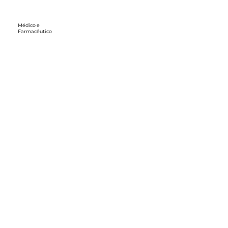
Médico e
Farmacêutico